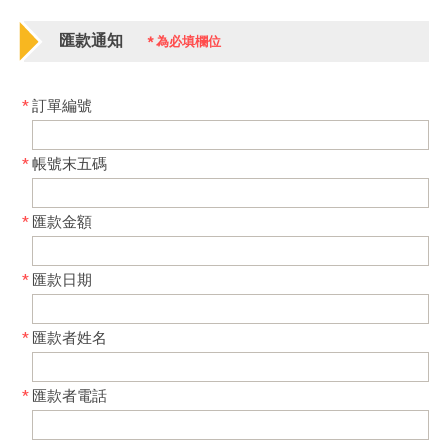
匯款通知
*
為必填欄位
*
訂單編號
*
帳號末五碼
*
匯款金額
*
匯款日期
*
匯款者姓名
*
匯款者電話