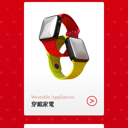
Wearable Appliances
穿戴家電