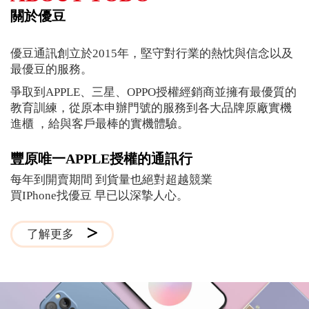
東勢IPHONE授權經銷商
關於優豆
買IPHONE
優豆通訊創立於2015年，堅守對行業的熱忱與信念以及
最優豆的服務。
爭取到APPLE、三星、OPPO授權經銷商並擁有最優質的
教育訓練，從原本申辦門號的服務到各大品牌原廠實機
進櫃 ，給與客戶最棒的實機體驗。
豐原唯一APPLE授權的通訊行
每年到開賣期間 到貨量也絕對超越競業
買IPhone找優豆 早已以深摯人心。
了解更多