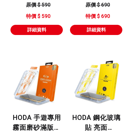
型號 : 多種設備
型號 : 13兩眼 14
原價 $ 590
原價 $ 690
皆可充
全系列
特價 $ 590
特價 $ 690
詳細資料
詳細資料
HODA 手遊專用
HODA 鋼化玻璃
霧面磨砂滿版玻
貼 亮面